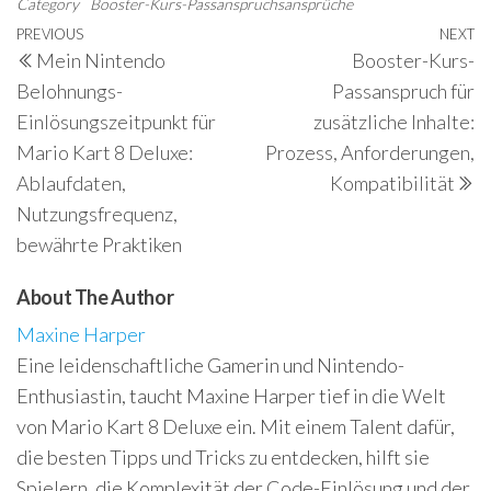
Category
Booster-Kurs-Passanspruchsansprüche
Post
Previous
PREVIOUS
NEXT
N
Mein Nintendo
Booster-Kurs-
navigation
Post
P
Belohnungs-
Passanspruch für
Einlösungszeitpunkt für
zusätzliche Inhalte:
Mario Kart 8 Deluxe:
Prozess, Anforderungen,
Ablaufdaten,
Kompatibilität
Nutzungsfrequenz,
bewährte Praktiken
About The Author
Maxine Harper
Eine leidenschaftliche Gamerin und Nintendo-
Enthusiastin, taucht Maxine Harper tief in die Welt
von Mario Kart 8 Deluxe ein. Mit einem Talent dafür,
die besten Tipps und Tricks zu entdecken, hilft sie
Spielern, die Komplexität der Code-Einlösung und der