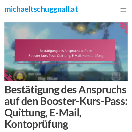
Skip
michaeltschuggnall.at
to
the
content
Bestätigung des Anspruchs
auf den Booster-Kurs-Pass:
Quittung, E-Mail,
Kontoprüfung