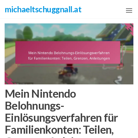
Skip
michaeltschuggnall.at
to
the
content
Mein Nintendo
Belohnungs-
Einlösungsverfahren für
Familienkonten: Teilen,