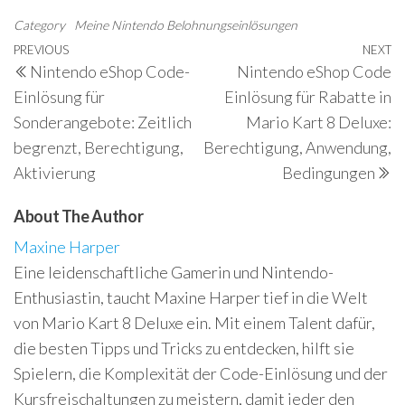
Category
Meine Nintendo Belohnungseinlösungen
Post
Previous
PREVIOUS
NEXT
N
Nintendo eShop Code-
Nintendo eShop Code
navigation
Post
P
Einlösung für
Einlösung für Rabatte in
Sonderangebote: Zeitlich
Mario Kart 8 Deluxe:
begrenzt, Berechtigung,
Berechtigung, Anwendung,
Aktivierung
Bedingungen
About The Author
Maxine Harper
Eine leidenschaftliche Gamerin und Nintendo-
Enthusiastin, taucht Maxine Harper tief in die Welt
von Mario Kart 8 Deluxe ein. Mit einem Talent dafür,
die besten Tipps und Tricks zu entdecken, hilft sie
Spielern, die Komplexität der Code-Einlösung und der
Kursfreischaltungen zu meistern, damit jeder den