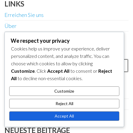
LINKS
Erreichen Sie uns
Über
Artikel durchsuchen
We respect your privacy
Cookies help us improve your experience, deliver
SUCHE
personalized content, and analyze traffic. You can
Search
choose which cookies to allow by clicking
for:
Customize
. Click
Accept All
to consent or
Reject
All
to decline non-essential cookies.
KATEGORIEN
Customize
Booster-Kurs-Passanspruchsansprüche
Meine Nintendo Belohnungseinlösungen
Reject All
Nintendo eShop Code Einlösung
Accept All
NEUESTE BEITRÄGE