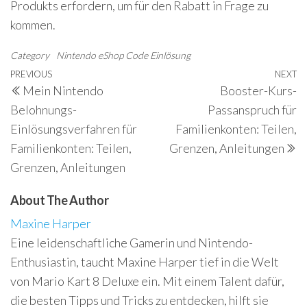
Produkts erfordern, um für den Rabatt in Frage zu
kommen.
Category
Nintendo eShop Code Einlösung
Post
Previous
PREVIOUS
NEXT
N
Mein Nintendo
Booster-Kurs-
navigation
Post
P
Belohnungs-
Passanspruch für
Einlösungsverfahren für
Familienkonten: Teilen,
Familienkonten: Teilen,
Grenzen, Anleitungen
Grenzen, Anleitungen
About The Author
Maxine Harper
Eine leidenschaftliche Gamerin und Nintendo-
Enthusiastin, taucht Maxine Harper tief in die Welt
von Mario Kart 8 Deluxe ein. Mit einem Talent dafür,
die besten Tipps und Tricks zu entdecken, hilft sie